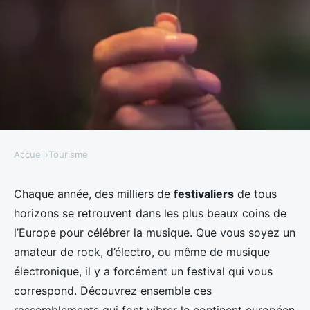
Accueil
›
Tourisme
TOURISME
Quels sont les meilleurs festivals
Chaque année, des milliers de
festivaliers
de tous
horizons se retrouvent dans les plus beaux coins de
de musique en Europe ?
l’Europe pour célébrer la musique. Que vous soyez un
amateur de rock, d’électro, ou même de musique
Camille
•
27 novembre 2023
•
5 min de lecture
électronique, il y a forcément un festival qui vous
correspond. Découvrez ensemble ces